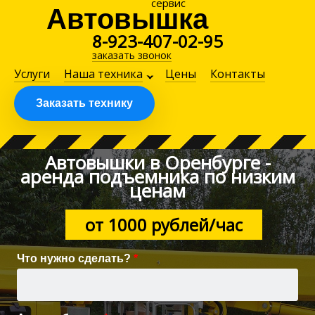
сервис
Автовышка
8-923-407-02-95
заказать звонок
Услуги
Наша техника
Цены
Контакты
Заказать технику
Автовышки в Оренбурге -
аренда подъемника по низким
ценам
от 1000 рублей/час
Что нужно сделать?
*