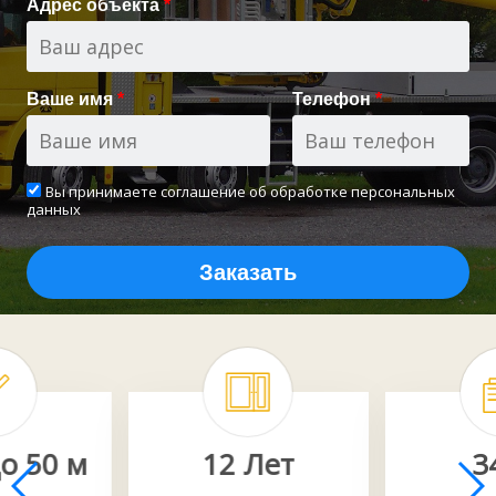
Адрес объекта
*
Ваше имя
*
Телефон
*
Вы принимаете
соглашение об обработке персональных
данных
Заказать
о 50 м
12 Лет
3