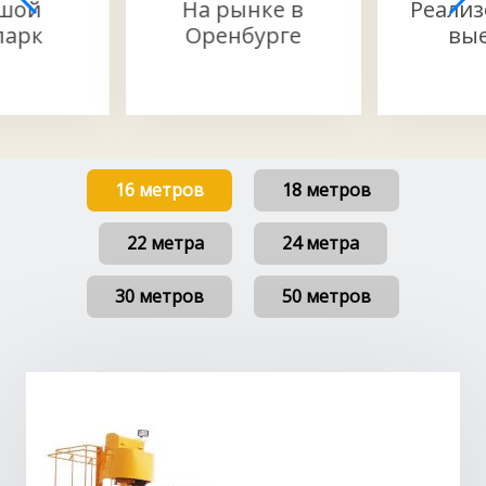
шой
На рынке в
Реали
парк
Оренбурге
вы
16 метров
18 метров
22 метра
24 метра
30 метров
50 метров